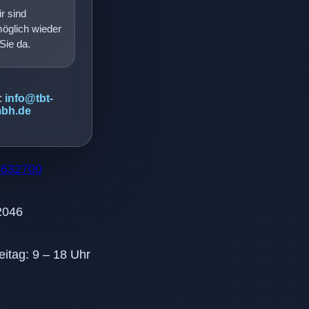
r sind
möglich wieder
 Sie da.
:
info@tbt-
bh.de
9632700
2046
eitag: 9 – 18 Uhr