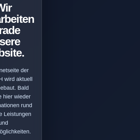
Wir
rbeiten
rade
sere
site.
netseite der
wird aktuell
ebaut. Bald
e hier wieder
mationen rund
e Leistungen
und
glichkeiten.