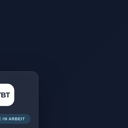
TBT
 IN ARBEIT