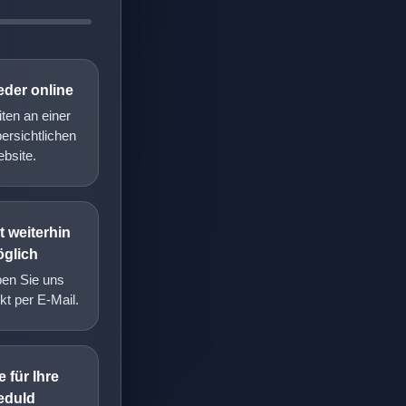
eder online
iten an einer
ersichtlichen
bsite.
 weiterhin
glich
ben Sie uns
kt per E-Mail.
 für Ihre
eduld