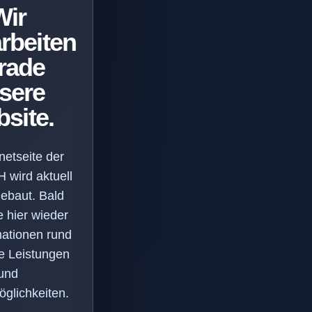
Wir
rbeiten
rade
sere
site.
netseite der
wird aktuell
ebaut. Bald
e hier wieder
mationen rund
e Leistungen
und
glichkeiten.