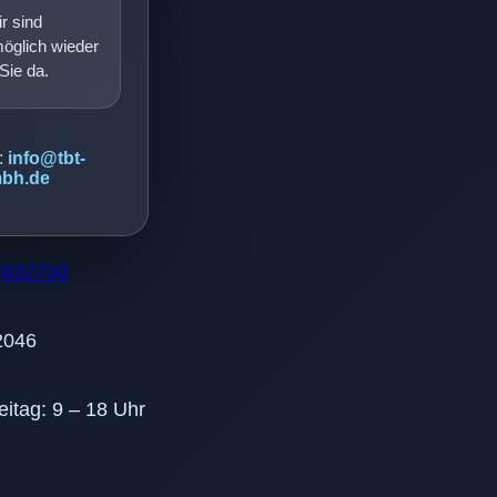
r sind
möglich wieder
 Sie da.
:
info@tbt-
bh.de
9632700
2046
eitag: 9 – 18 Uhr