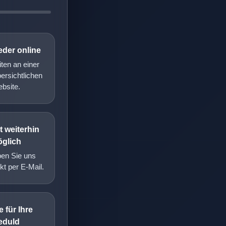
eder online
iten an einer
ersichtlichen
bsite.
 weiterhin
glich
ben Sie uns
kt per E-Mail.
 für Ihre
eduld