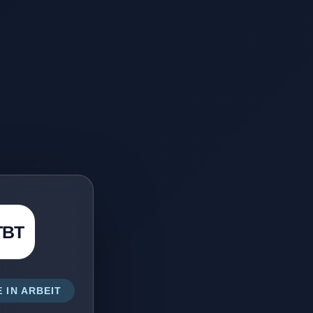
TBT
 IN ARBEIT