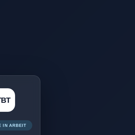
TBT
 IN ARBEIT