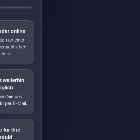
eder online
iten an einer
ersichtlichen
bsite.
 weiterhin
glich
ben Sie uns
kt per E-Mail.
 für Ihre
eduld