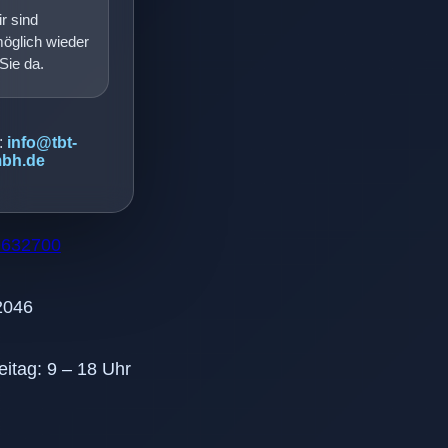
r sind
möglich wieder
 Sie da.
:
info@tbt-
bh.de
9632700
2046
eitag: 9 – 18 Uhr