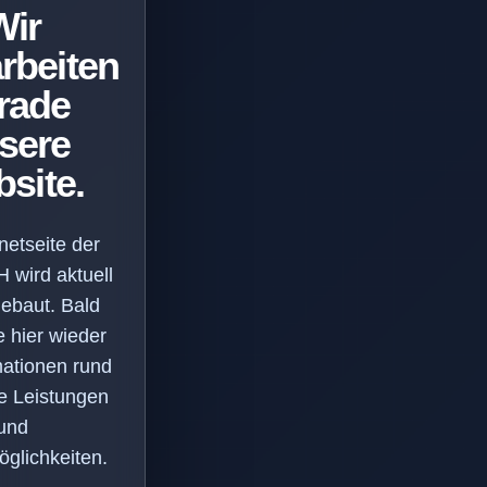
Wir
rbeiten
rade
sere
site.
netseite der
wird aktuell
ebaut. Bald
e hier wieder
mationen rund
e Leistungen
und
glichkeiten.