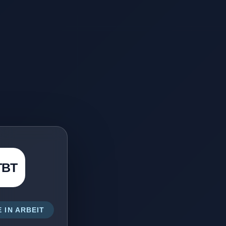
TBT
 IN ARBEIT