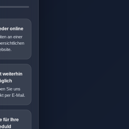
eder online
iten an einer
ersichtlichen
bsite.
 weiterhin
glich
ben Sie uns
kt per E-Mail.
 für Ihre
eduld