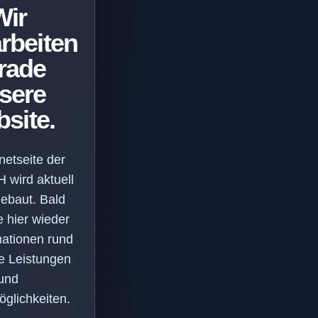
Wir
rbeiten
rade
sere
site.
netseite der
wird aktuell
ebaut. Bald
e hier wieder
mationen rund
e Leistungen
und
glichkeiten.