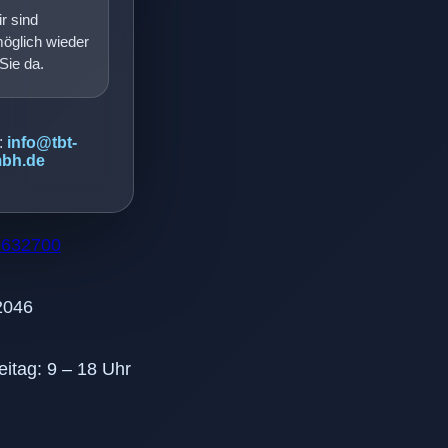
r sind
möglich wieder
 Sie da.
:
info@tbt-
bh.de
9632700
2046
eitag: 9 – 18 Uhr