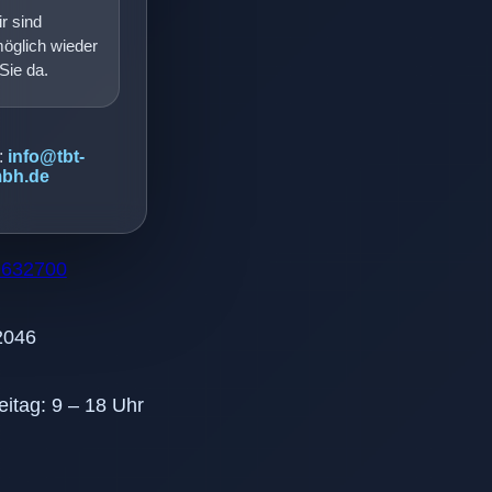
r sind
möglich wieder
 Sie da.
:
info@tbt-
bh.de
9632700
2046
eitag: 9 – 18 Uhr