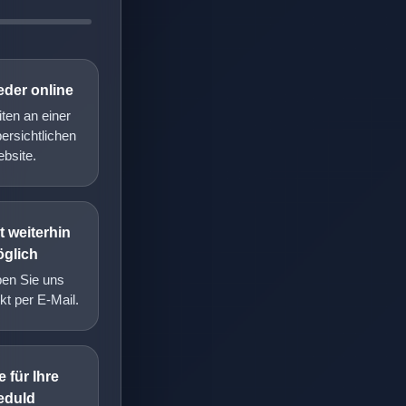
eder online
iten an einer
ersichtlichen
bsite.
 weiterhin
glich
ben Sie uns
kt per E-Mail.
 für Ihre
eduld