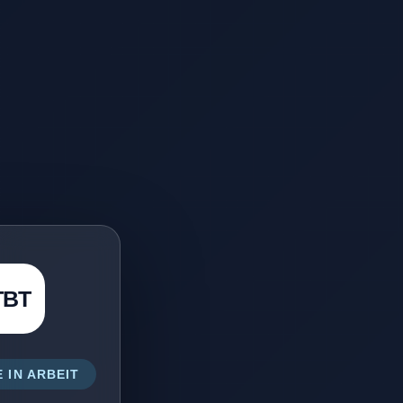
TBT
 IN ARBEIT