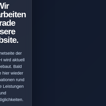
Wir
rbeiten
rade
sere
site.
netseite der
wird aktuell
ebaut. Bald
e hier wieder
mationen rund
e Leistungen
und
glichkeiten.